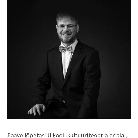
Paavo lõpetas ülikooli kultuuriteooria erialal,