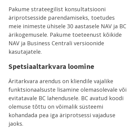
Pakume strateegilist konsultatsiooni
äriprotsesside parendamiseks, toetudes
meie inimeste ühisele 30 aastasele NAV ja BC
ärikogemusele. Pakume toeteenust kõikide
NAV ja Business Centrali versioonide
kasutajatele.
Spetsiaaltarkvara loomine
Äritarkvara arendus on kliendile vajalike
funktsionaalsuste lisamine olemasolevale või
evitatavale BC lahendusele. BC avatud koodi
olemuse tõttu on võimalik süsteemi
kohandada pea iga äriprotsessi vajaduse
jaoks.