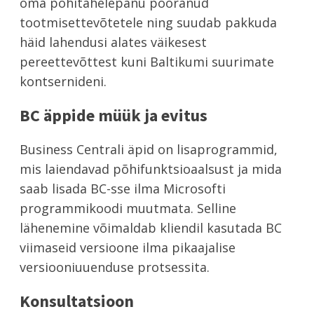
oma põhitähelepanu pööranud
tootmisettevõtetele ning suudab pakkuda
häid lahendusi alates väikesest
pereettevõttest kuni Baltikumi suurimate
kontsernideni.
BC äppide müük ja evitus
Business Centrali äpid on lisaprogrammid,
mis laiendavad põhifunktsioaalsust ja mida
saab lisada BC-sse ilma Microsofti
programmikoodi muutmata. Selline
lähenemine võimaldab kliendil kasutada BC
viimaseid versioone ilma pikaajalise
versiooniuuenduse protsessita.
Konsultatsioon